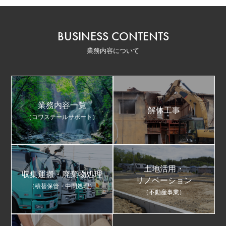
BUSINESS CONTENTS
業務内容について
業務内容一覧
解体工事
（コワステールサポート）
土地活用・
収集運搬・廃棄物処理
リノベーション
（積替保管・中間処理）
（不動産事業）