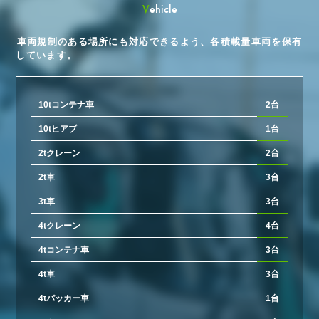
Vehicle
車両規制のある場所にも対応できるよう、
各積載量車両を保有
しています。
10tコンテナ車
2台
10tヒアブ
1台
2tクレーン
2台
2t車
3台
3t車
3台
4tクレーン
4台
4tコンテナ車
3台
4t車
3台
4tパッカー車
1台