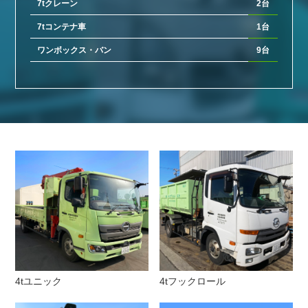
7tクレーン
2台
7tコンテナ車
1台
ワンボックス・バン
9台
4tユニック
4tフックロール