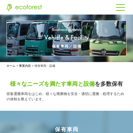
Bussiness contents
Vehicle & Facility
保有車両／設備
ホーム
事業内容
保有車両・設備
様々なニーズを満たす車両と設備
を多数保有
収集運搬車両をはじめ、様々な廃棄物を安全・適切に運搬・処理するため
の体制を整えています。
保有車両