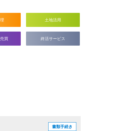
理
土地活用
売買
終活サービス
書類手続き