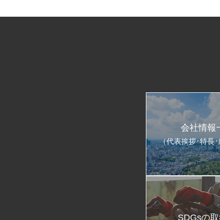
会社情報
（代表挨拶･特長
SDGsの