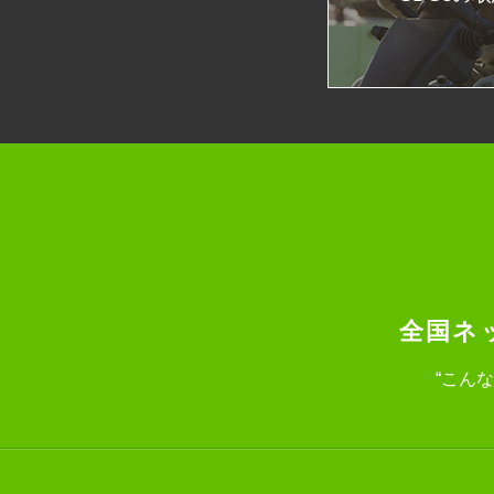
全国ネ
“こん