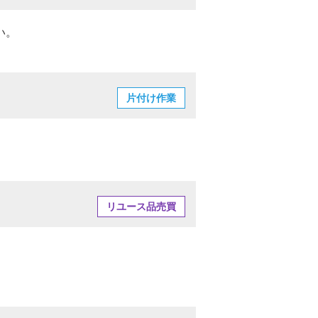
い。
片付け作業
リユース品売買