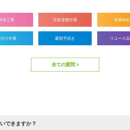
解体工事
収集運搬作業
廃棄物処
片付け作業
書類手続き
リユース品
全ての質問 >
いできますか？