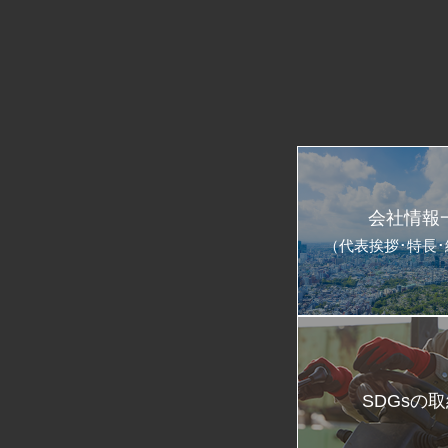
会社情報
（代表挨拶･特長
SDGsの