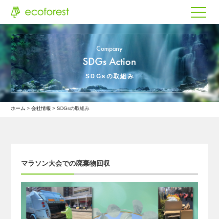
Company
SDGs Action
SDGsの取組み
ホーム
会社情報
SDGsの取組み
マラソン大会での廃棄物回収