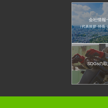
会社情報
（代表挨拶･特長
SDGsの