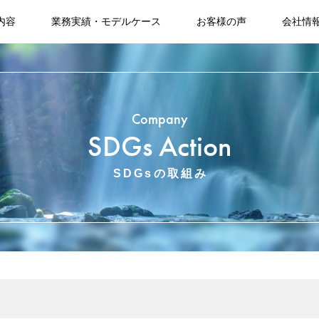
内容
業務実績・モデルケース
お客様の声
会社情
Company
SDGs Action
SDGsの取組み