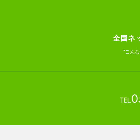
全国ネ
“こん