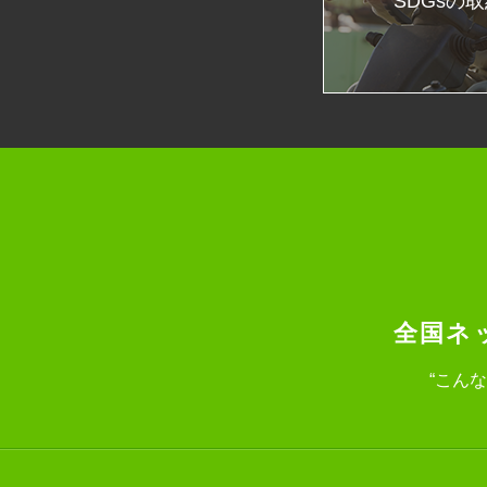
SDGsの
全国ネ
“こん