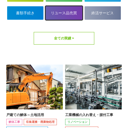
書類手続き
リユース品売買
終活サービス
全ての実績 >
戸建ての解体～土地活用
工業機械の入れ替え・据付工事
解体工事
収集運搬・廃棄物処理
リノベーション