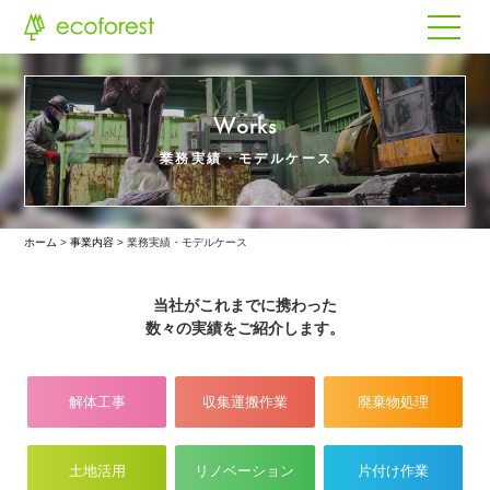
Works
業務実績・モデルケース
ホーム
事業内容
業務実績・モデルケース
当社がこれまでに携わった
数々の実績をご紹介します。
解体工事
収集運搬作業
廃棄物処理
土地活用
リノベーション
片付け作業