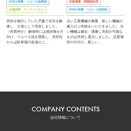
片付け作業・リユース品売却
収集運搬・廃棄物処理
土地活用・リノベーション
片付け作業・リユース品売却
売却を検討していた戸建て住宅を解
古い工業機械の廃棄、新しい機械の
体し、土地として売却しました。
搬入のご依頼をいただきました。 古
（売買仲介） 解体時には残存物を片
い機械は撤去・運搬し売却が可能な
付け、リユース品を買取し、売却先
ものは売却し還元しました。 設置場
からは駐車場の造成のご…
所の片付け、新しい…
COMPANY CONTENTS
会社情報について